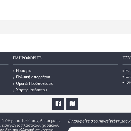
ΠΛΗΡΟΦΟΡΙΕΣ
ΕΞΥ
Επ
Η εταιρία
Επ
Πολιτική απορρήτου
Ισ
Όροι & Προϋποθέσεις
Χάρτης Ιστότοπου
Ε
ιδρύθηκε το 1982, ασχολείται με τις
Εγγραφείτε στο newsletter μας κ
ς, εισαγωγές πλαστικών, χαρτικών,
ε όλη την ελληνική επικράτεια.