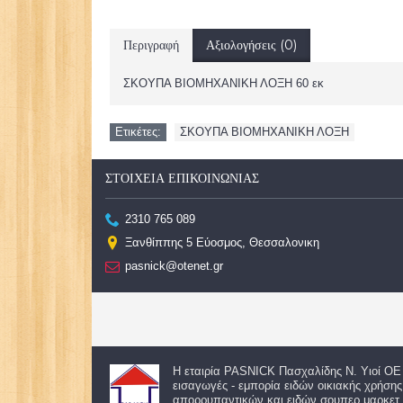
Περιγραφή
Αξιολογήσεις (0)
ΣΚΟΥΠΑ ΒΙΟΜΗΧΑΝΙΚΗ ΛΟΞΗ 60 εκ
Ετικέτες:
ΣΚΟΥΠΑ ΒΙΟΜΗΧΑΝΙΚΗ ΛΟΞΗ
ΣΤΟΙΧΕΊΑ ΕΠΙΚΟΙΝΩΝΊΑΣ
2310 765 089
Ξανθίππης 5 Εύοσμος, Θεσσαλονικη
pasnick@otenet.gr
Η εταιρία
PASNICK Πασχαλίδης Ν. Υιοί Ο
εισαγωγές - εμπορία ειδών οικιακής χρήση
απορρυπαντικών και ειδών σουπερ μαρκετ σ